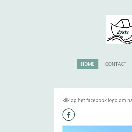
Ga
direct
naar
de
hoofdinhoud
HOME
CONTACT
klik op het facebook logo om n
F
a
c